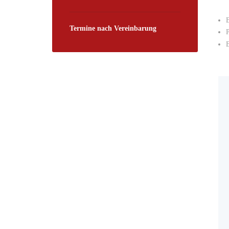
B
Termine nach Vereinbarung
P
B