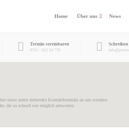
Home
Über uns
News
Termin vereinbaren
Schreiben 
0761 - 612 54 778
info@praxis
 über unser unten stehendes Kontaktformular an uns wenden.
det, die so schnell wie möglich antworten.